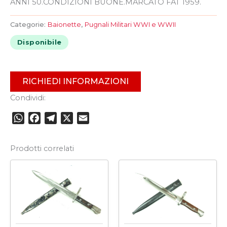
ANNI 50.CONDIZIONI BUONE.MARCATO FAT 1959.
Categorie:
Baionette
,
Pugnali Militari WWI e WWII
Disponibile
RICHIEDI INFORMAZIONI
Condividi:
WhatsApp
Facebook
Telegram
X
Email
Prodotti correlati