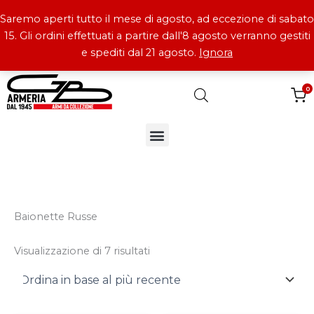
Vai
Saremo aperti tutto il mese di agosto, ad eccezione di sabato
al
15. Gli ordini effettuati a partire dall'8 agosto verranno gestiti
contenuto
Ordina
e spediti dal 21 agosto.
Ignora
in
Chi Siamo
+39 339 223 9827
info@armeriagb.it
base
al
più
0
recente
Baionette Russe
Visualizzazione di 7 risultati