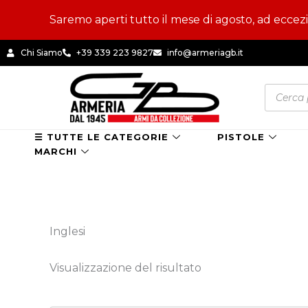
Vai
Saremo aperti tutto il mese di agosto, ad eccezion
al
contenuto
Chi Siamo
+39 339 223 9827
info@armeriagb.it
Product
search
☰ TUTTE LE CATEGORIE
PISTOLE
MARCHI
Inglesi
Visualizzazione del risultato