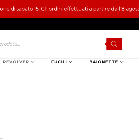
e di sabato 15. Gli ordini effettuati a partire dall'8 agos
s
REVOLVER
FUCILI
BAIONETTE