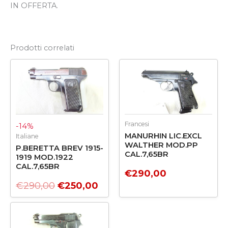
IN OFFERTA.
Prodotti correlati
Il
Il
prezzo
prezzo
originale
attuale
era:
è:
€290,00.
€250,00.
Francesi
-14%
MANURHIN LIC.EXCL
Italiane
WALTHER MOD.PP
P.BERETTA BREV 1915-
CAL.7,65BR
1919 MOD.1922
CAL.7,65BR
€
290,00
€
290,00
€
250,00