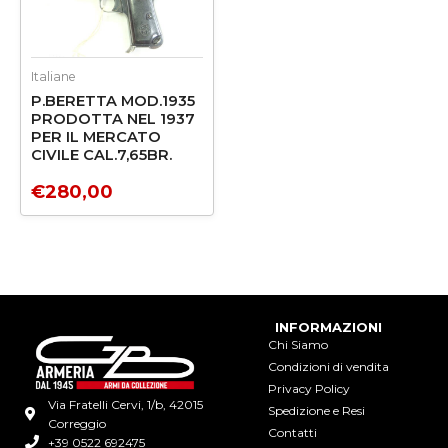
Italiane
P.BERETTA MOD.1935
PRODOTTA NEL 1937
PER IL MERCATO
CIVILE CAL.7,65BR.
€
280,00
INFORMAZIONI
Chi Siamo
Condizioni di vendita
Privacy Policy
Via Fratelli Cervi, 1/b, 42015
Spedizione e Resi
Correggio
Contatti
+39 0522 692475