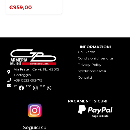
€
959,00
INFORMAZIONI
Chi Siamo
Condizioni di vendita
Privacy Policy
Via Fratelli Cervi, 1/b, 42015
Spedizione e Resi
Correggio
Contatti
+39 0522 692475
info@armeriagb.it
F
I
W
a
n
h
c
s
a
PAGAMENTI SICURI
e
t
t
b
a
s
o
g
a
o
r
p
k
a
p
Seguici su