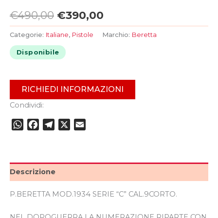
€
490,00
€
390,00
Categorie:
Italiane
,
Pistole
Marchio:
Beretta
Disponibile
RICHIEDI INFORMAZIONI
Condividi:
WhatsApp
Facebook
Telegram
X
Email
Descrizione
P.BERETTA MOD.1934 SERIE “C” CAL.9CORTO.
NEL DOPOGUERRA LA NUMERAZIONE RIPARTE CON