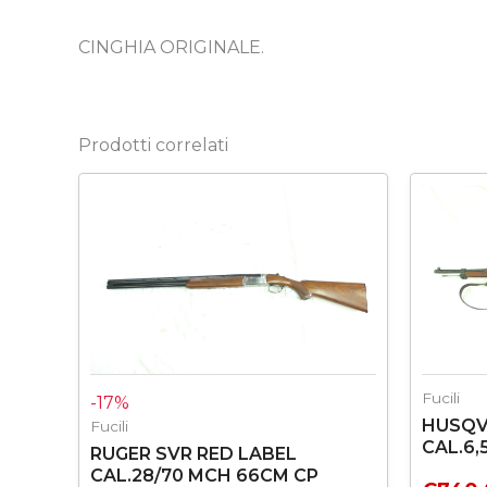
CINGHIA ORIGINALE.
Prodotti correlati
Il
Il
prezzo
prezzo
originale
attuale
era:
è:
€1.150,00.
€950,00.
Fucili
-17%
HUSQV
Fucili
CAL.6,
RUGER SVR RED LABEL
CAL.28/70 MCH 66CM CP