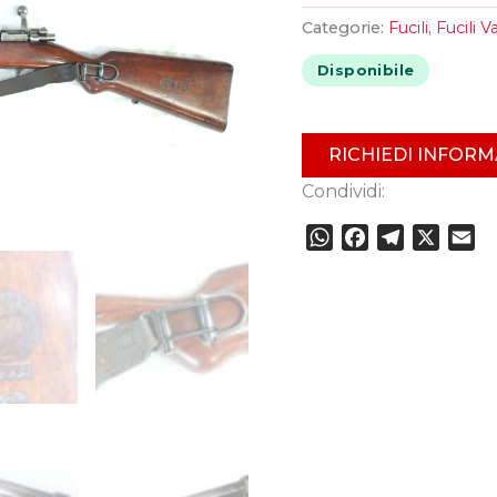
Categorie:
Fucili
,
Fucili V
Disponibile
RICHIEDI INFORM
Condividi:
WhatsApp
Facebook
Telegram
X
Em