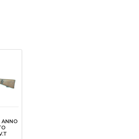
S ANNO
TO
V.T