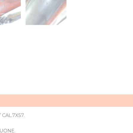
CAL.7X57.
BUONE.