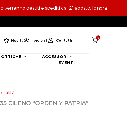
to verranno gestiti e spediti dal 21 agosto.
Ignora
0
Novità
I più visti
Contatti
OTTICHE
ACCESSORI
EVENTI
onalità
5 CILENO “ORDEN Y PATRIA”