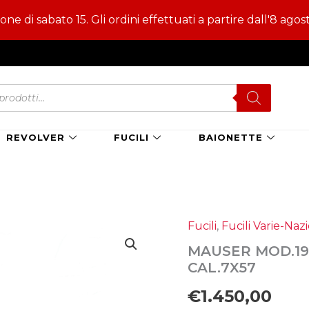
e di sabato 15. Gli ordini effettuati a partire dall'8 agos
s
REVOLVER
FUCILI
BAIONETTE
Fucili
,
Fucili Varie-Nazi
MAUSER MOD.193
CAL.7X57
€
1.450,00