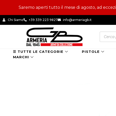
Vai
Saremo aperti tutto il mese di agosto, ad eccezion
al
contenuto
Chi Siamo
+39 339 223 9827
info@armeriagb.it
Product
search
☰ TUTTE LE CATEGORIE
PISTOLE
MARCHI