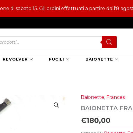
e di sabato 15. Gli ordini effettuati a partire dall'8 agos
s
REVOLVER
FUCILI
BAIONETTE
Baionette
,
Francesi
BAIONETTA FRA
€
180,00