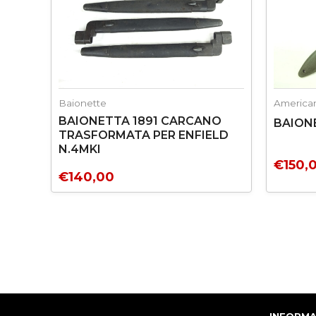
Baionette
America
BAIONETTA 1891 CARCANO
BAION
TRASFORMATA PER ENFIELD
N.4MKI
€
150,
€
140,00