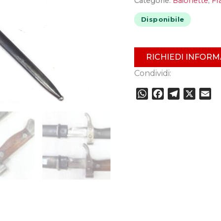
Categorie:
Baionette
,
Fr
Disponibile
RICHIEDI INFORM
Condividi:
WhatsApp
Facebook
Telegram
X
Em