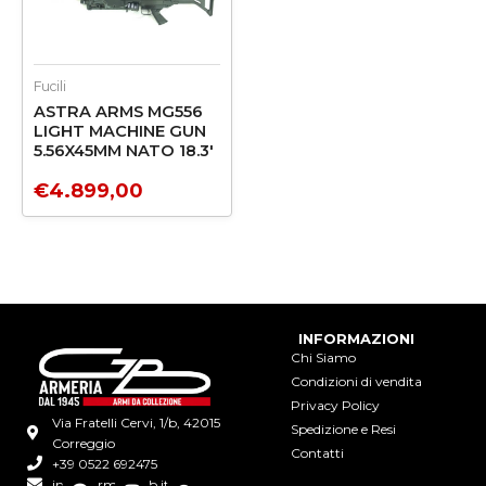
Fucili
ASTRA ARMS MG556
LIGHT MACHINE GUN
5.56X45MM NATO 18.3′
€
4.899,00
INFORMAZIONI
Chi Siamo
Condizioni di vendita
Privacy Policy
Via Fratelli Cervi, 1/b, 42015
Spedizione e Resi
Correggio
Contatti
+39 0522 692475
info@armeriagb.it