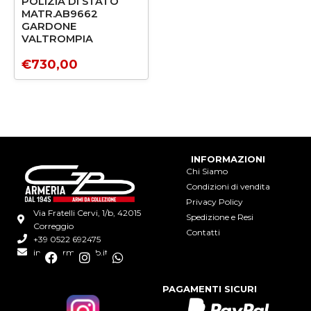
POLIZIA DI STATO
MATR.AB9662
GARDONE
VALTROMPIA
€
730,00
INFORMAZIONI
Chi Siamo
Condizioni di vendita
Privacy Policy
Via Fratelli Cervi, 1/b, 42015
Spedizione e Resi
Correggio
Contatti
+39 0522 692475
info@armeriagb.it
F
I
W
a
n
h
c
s
a
PAGAMENTI SICURI
e
t
t