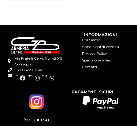
INFORMAZIONI
Chi Siamo
Condizioni di vendita
Privacy Policy
Via Fratelli Cervi, 1/b, 42015
Spedizione e Resi
Correggio
Contatti
+39 0522 692475
info@armeriagb.it
F
I
W
a
n
h
c
s
a
PAGAMENTI SICURI
e
t
t
b
a
s
o
g
a
o
r
p
k
a
p
Seguici su
m