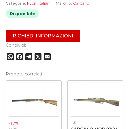
Categorie:
Fucili
,
Italiani
Marchio:
Carcano
Disponibile
RICHIEDI INFORMAZIONI
Condividi:
WhatsApp
Facebook
Telegram
X
Email
Prodotti correlati
Il
Il
prezzo
prezzo
originale
attuale
era:
è:
€1.150,00.
€950,00.
Fucili
-17%
CARCANO MOD.91/24